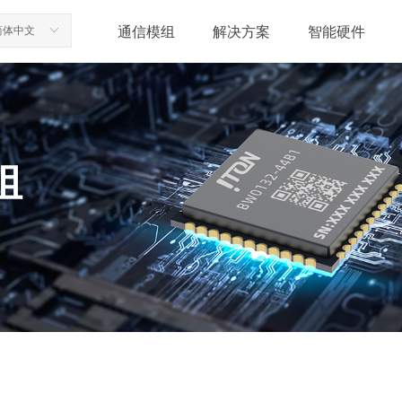
通信模组
解决方案
智能硬件
简体中文
ꀅ
组